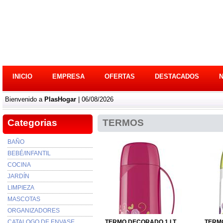
INICIO
EMPRESA
OFERTAS
DESTACADOS
Bienvenido a
PlasHogar
| 06/08/2026
Categorias
TERMOS
BAÑO
BEBÉ/INFANTIL
COCINA
JARDÍN
LIMPIEZA
MASCOTAS
ORGANIZADORES
CATALOGO DE ENVASE...
TERMO DECORADO 1 LT.
TERMO