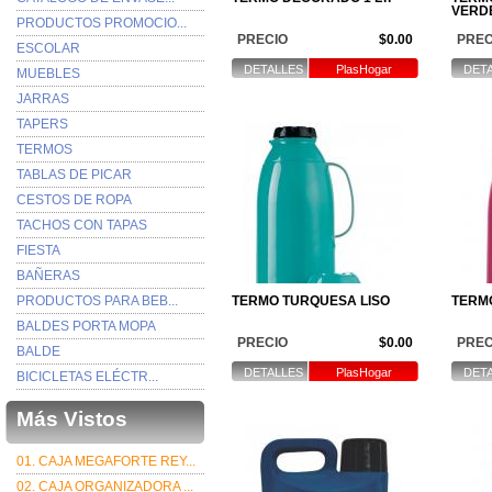
VERD
PRODUCTOS PROMOCIO...
PRECIO
$0.00
PREC
ESCOLAR
DETALLES
PlasHogar
DET
MUEBLES
JARRAS
TAPERS
TERMOS
TABLAS DE PICAR
CESTOS DE ROPA
TACHOS CON TAPAS
FIESTA
BAÑERAS
PRODUCTOS PARA BEB...
TERMO TURQUESA LISO
TERM
BALDES PORTA MOPA
PRECIO
$0.00
PREC
BALDE
DETALLES
PlasHogar
DET
BICICLETAS ELÉCTR...
Más Vistos
01. CAJA MEGAFORTE REY...
02. CAJA ORGANIZADORA ...