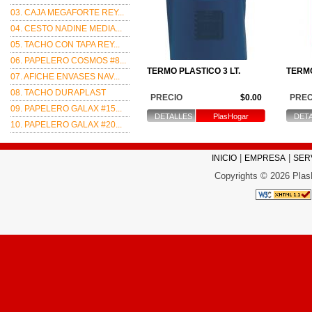
03. CAJA MEGAFORTE REY...
04. CESTO NADINE MEDIA...
05. TACHO CON TAPA REY...
06. PAPELERO COSMOS #8...
TERMO PLASTICO 3 LT.
TERMO
07. AFICHE ENVASES NAV...
08. TACHO DURAPLAST
PRECIO
$0.00
PREC
09. PAPELERO GALAX #15...
DETALLES
PlasHogar
DET
10. PAPELERO GALAX #20...
|
|
INICIO
EMPRESA
SER
Copyrights © 2026 Plas