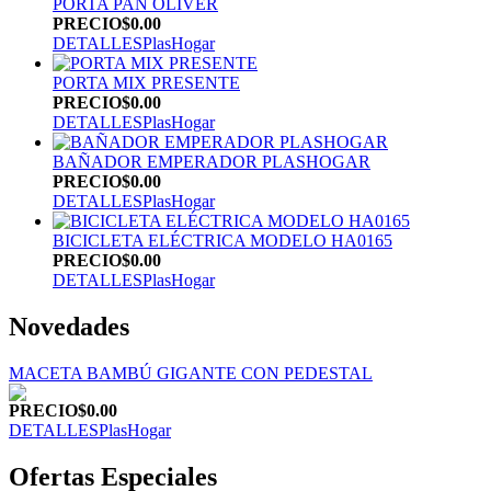
PORTA PAN OLIVER
PRECIO
$0.00
DETALLES
PlasHogar
PORTA MIX PRESENTE
PRECIO
$0.00
DETALLES
PlasHogar
BAÑADOR EMPERADOR PLASHOGAR
PRECIO
$0.00
DETALLES
PlasHogar
BICICLETA ELÉCTRICA MODELO HA0165
PRECIO
$0.00
DETALLES
PlasHogar
Novedades
MACETA BAMBÚ GIGANTE CON PEDESTAL
PRECIO
$0.00
DETALLES
PlasHogar
Ofertas Especiales