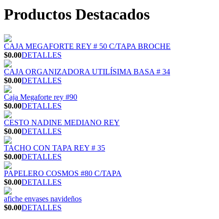
Productos Destacados
CAJA MEGAFORTE REY # 50 C/TAPA BROCHE
$0.00
DETALLES
CAJA ORGANIZADORA UTILÍSIMA BASA # 34
$0.00
DETALLES
Caja Megaforte rey #90
$0.00
DETALLES
CESTO NADINE MEDIANO REY
$0.00
DETALLES
TACHO CON TAPA REY # 35
$0.00
DETALLES
PAPELERO COSMOS #80 C/TAPA
$0.00
DETALLES
afiche envases navideños
$0.00
DETALLES