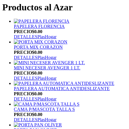
Productos al Azar
PAPELERA FLORENCIA
PRECIO
$0.00
DETALLES
PlasHogar
PORTA MIX CORAZON
PRECIO
$0.00
DETALLES
PlasHogar
MINI NECESER AVENGER 1 LT.
PRECIO
$0.00
DETALLES
PlasHogar
PAPELERA AUTOMATICA ANTIDESLIZANTE
PRECIO
$0.00
DETALLES
PlasHogar
CAMA P/MASCOTA TALLA S
PRECIO
$0.00
DETALLES
PlasHogar