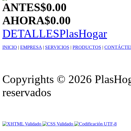
ANTES
$0.00
AHORA
$0.00
DETALLES
PlasHogar
INICIO
|
EMPRESA
|
SERVICIOS
|
PRODUCTOS
|
CONTÁCTE
Copyrights © 2026 PlasHoga
reservados