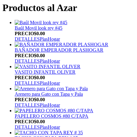
Productos al Azar
Baúl Movil look rey #45
PRECIO
$0.00
DETALLES
PlasHogar
BAÑADOR EMPERADOR PLASHOGAR
PRECIO
$0.00
DETALLES
PlasHogar
VASITO INFANTIL OLIVER
PRECIO
$0.00
DETALLES
PlasHogar
Arenero para Gato con Tapa y Pala
PRECIO
$0.00
DETALLES
PlasHogar
PAPELERO COSMOS #80 C/TAPA
PRECIO
$0.00
DETALLES
PlasHogar