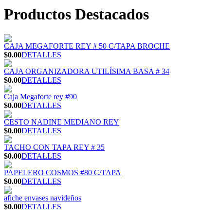
Productos Destacados
CAJA MEGAFORTE REY # 50 C/TAPA BROCHE
$0.00
DETALLES
CAJA ORGANIZADORA UTILÍSIMA BASA # 34
$0.00
DETALLES
Caja Megaforte rey #90
$0.00
DETALLES
CESTO NADINE MEDIANO REY
$0.00
DETALLES
TACHO CON TAPA REY # 35
$0.00
DETALLES
PAPELERO COSMOS #80 C/TAPA
$0.00
DETALLES
afiche envases navideños
$0.00
DETALLES