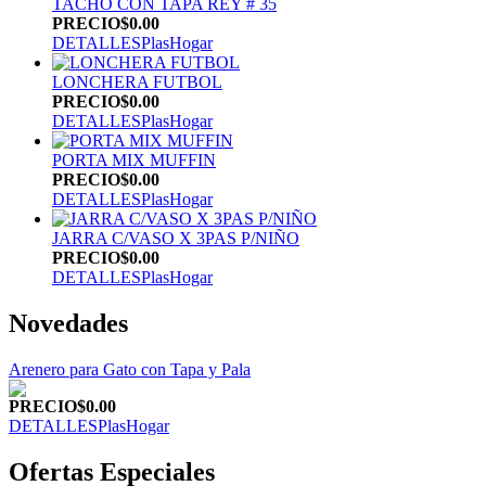
TACHO CON TAPA REY # 35
PRECIO
$0.00
DETALLES
PlasHogar
LONCHERA FUTBOL
PRECIO
$0.00
DETALLES
PlasHogar
PORTA MIX MUFFIN
PRECIO
$0.00
DETALLES
PlasHogar
JARRA C/VASO X 3PAS P/NIÑO
PRECIO
$0.00
DETALLES
PlasHogar
Novedades
Arenero para Gato con Tapa y Pala
PRECIO
$0.00
DETALLES
PlasHogar
Ofertas Especiales