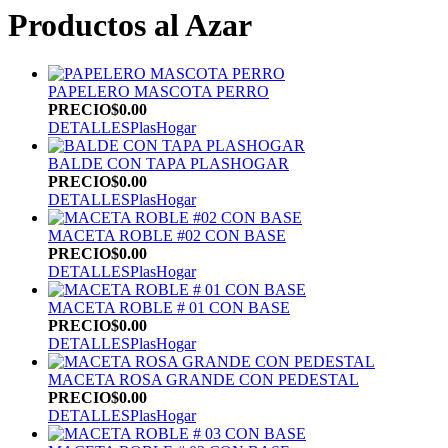
Productos al Azar
PAPELERO MASCOTA PERRO
PRECIO
$0.00
DETALLES
PlasHogar
BALDE CON TAPA PLASHOGAR
PRECIO
$0.00
DETALLES
PlasHogar
MACETA ROBLE #02 CON BASE
PRECIO
$0.00
DETALLES
PlasHogar
MACETA ROBLE # 01 CON BASE
PRECIO
$0.00
DETALLES
PlasHogar
MACETA ROSA GRANDE CON PEDESTAL
PRECIO
$0.00
DETALLES
PlasHogar