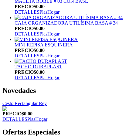
MACETA ROBLE # 03 CON BASE
PRECIO
$0.00
DETALLES
PlasHogar
CAJA ORGANIZADORA UTILÍSIMA BASA # 34
PRECIO
$0.00
DETALLES
PlasHogar
MINI REPISA ESQUINERA
PRECIO
$0.00
DETALLES
PlasHogar
TACHO DURAPLAST
PRECIO
$0.00
DETALLES
PlasHogar
Novedades
Cesto Rectangular Rey
PRECIO
$0.00
DETALLES
PlasHogar
Ofertas Especiales