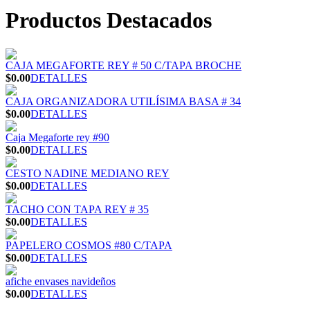
Productos Destacados
CAJA MEGAFORTE REY # 50 C/TAPA BROCHE
$0.00
DETALLES
CAJA ORGANIZADORA UTILÍSIMA BASA # 34
$0.00
DETALLES
Caja Megaforte rey #90
$0.00
DETALLES
CESTO NADINE MEDIANO REY
$0.00
DETALLES
TACHO CON TAPA REY # 35
$0.00
DETALLES
PAPELERO COSMOS #80 C/TAPA
$0.00
DETALLES
afiche envases navideños
$0.00
DETALLES