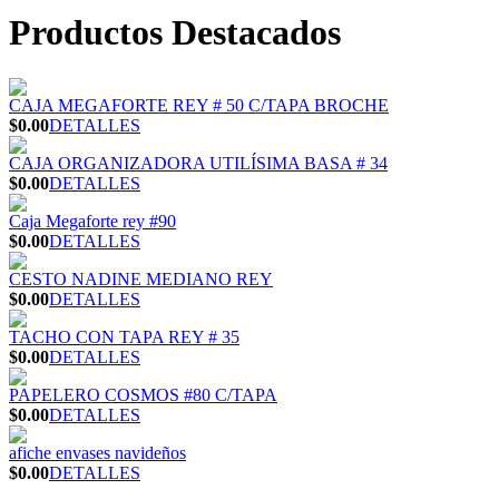
Productos Destacados
CAJA MEGAFORTE REY # 50 C/TAPA BROCHE
$0.00
DETALLES
CAJA ORGANIZADORA UTILÍSIMA BASA # 34
$0.00
DETALLES
Caja Megaforte rey #90
$0.00
DETALLES
CESTO NADINE MEDIANO REY
$0.00
DETALLES
TACHO CON TAPA REY # 35
$0.00
DETALLES
PAPELERO COSMOS #80 C/TAPA
$0.00
DETALLES
afiche envases navideños
$0.00
DETALLES