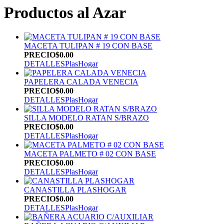
Productos al Azar
MACETA TULIPAN # 19 CON BASE
PRECIO
$0.00
DETALLES
PlasHogar
PAPELERA CALADA VENECIA
PRECIO
$0.00
DETALLES
PlasHogar
SILLA MODELO RATAN S/BRAZO
PRECIO
$0.00
DETALLES
PlasHogar
MACETA PALMETO # 02 CON BASE
PRECIO
$0.00
DETALLES
PlasHogar
CANASTILLA PLASHOGAR
PRECIO
$0.00
DETALLES
PlasHogar