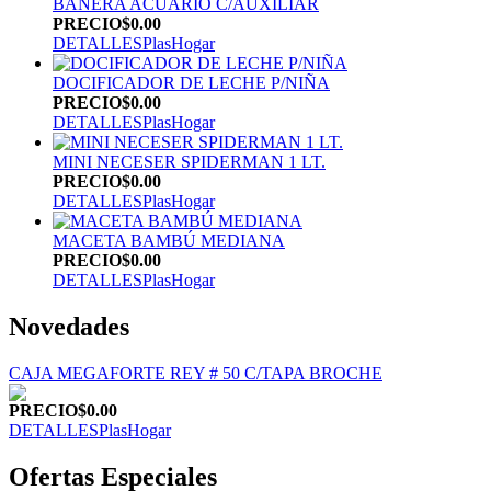
BAÑERA ACUARIO C/AUXILIAR
PRECIO
$0.00
DETALLES
PlasHogar
DOCIFICADOR DE LECHE P/NIÑA
PRECIO
$0.00
DETALLES
PlasHogar
MINI NECESER SPIDERMAN 1 LT.
PRECIO
$0.00
DETALLES
PlasHogar
MACETA BAMBÚ MEDIANA
PRECIO
$0.00
DETALLES
PlasHogar
Novedades
CAJA MEGAFORTE REY # 50 C/TAPA BROCHE
PRECIO
$0.00
DETALLES
PlasHogar
Ofertas Especiales