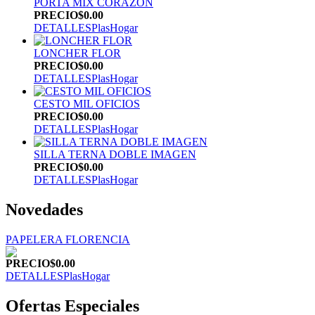
PORTA MIX CORAZON
PRECIO
$0.00
DETALLES
PlasHogar
LONCHER FLOR
PRECIO
$0.00
DETALLES
PlasHogar
CESTO MIL OFICIOS
PRECIO
$0.00
DETALLES
PlasHogar
SILLA TERNA DOBLE IMAGEN
PRECIO
$0.00
DETALLES
PlasHogar
Novedades
PAPELERA FLORENCIA
PRECIO
$0.00
DETALLES
PlasHogar
Ofertas Especiales