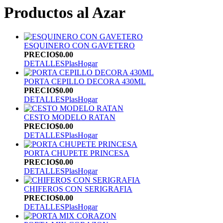
Productos al Azar
ESQUINERO CON GAVETERO
PRECIO
$0.00
DETALLES
PlasHogar
PORTA CEPILLO DECORA 430ML
PRECIO
$0.00
DETALLES
PlasHogar
CESTO MODELO RATAN
PRECIO
$0.00
DETALLES
PlasHogar
PORTA CHUPETE PRINCESA
PRECIO
$0.00
DETALLES
PlasHogar
CHIFEROS CON SERIGRAFIA
PRECIO
$0.00
DETALLES
PlasHogar