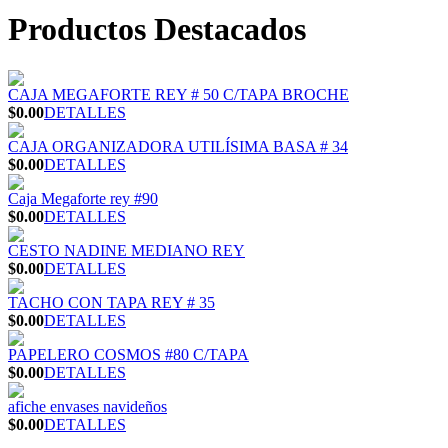
Productos Destacados
CAJA MEGAFORTE REY # 50 C/TAPA BROCHE
$0.00
DETALLES
CAJA ORGANIZADORA UTILÍSIMA BASA # 34
$0.00
DETALLES
Caja Megaforte rey #90
$0.00
DETALLES
CESTO NADINE MEDIANO REY
$0.00
DETALLES
TACHO CON TAPA REY # 35
$0.00
DETALLES
PAPELERO COSMOS #80 C/TAPA
$0.00
DETALLES
afiche envases navideños
$0.00
DETALLES