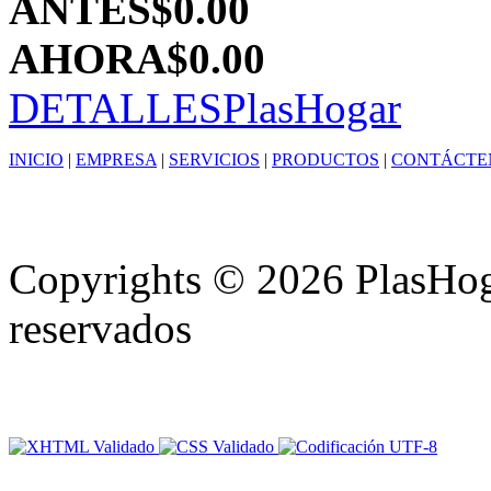
ANTES
$0.00
AHORA
$0.00
DETALLES
PlasHogar
INICIO
|
EMPRESA
|
SERVICIOS
|
PRODUCTOS
|
CONTÁCTE
Copyrights © 2026 PlasHoga
reservados