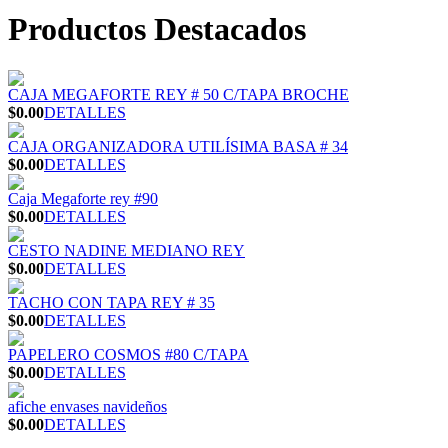
Productos Destacados
CAJA MEGAFORTE REY # 50 C/TAPA BROCHE
$0.00
DETALLES
CAJA ORGANIZADORA UTILÍSIMA BASA # 34
$0.00
DETALLES
Caja Megaforte rey #90
$0.00
DETALLES
CESTO NADINE MEDIANO REY
$0.00
DETALLES
TACHO CON TAPA REY # 35
$0.00
DETALLES
PAPELERO COSMOS #80 C/TAPA
$0.00
DETALLES
afiche envases navideños
$0.00
DETALLES