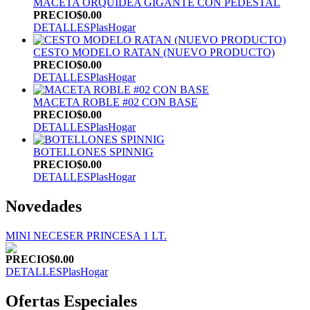
MACETA ORQUIDEA GIGANTE CON PEDESTAL
PRECIO
$0.00
DETALLES
PlasHogar
CESTO MODELO RATAN (NUEVO PRODUCTO)
PRECIO
$0.00
DETALLES
PlasHogar
MACETA ROBLE #02 CON BASE
PRECIO
$0.00
DETALLES
PlasHogar
BOTELLONES SPINNIG
PRECIO
$0.00
DETALLES
PlasHogar
Novedades
MINI NECESER PRINCESA 1 LT.
PRECIO
$0.00
DETALLES
PlasHogar
Ofertas Especiales