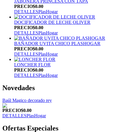
JABONERA PRINCESA CON TAPA
PRECIO
$0.00
DETALLES
PlasHogar
DOCIFICADOR DE LECHE OLIVER
PRECIO
$0.00
DETALLES
PlasHogar
BAÑADOR UVITA CHICO PLASHOGAR
PRECIO
$0.00
DETALLES
PlasHogar
LONCHER FLOR
PRECIO
$0.00
DETALLES
PlasHogar
Novedades
Baúl Magico decorado rey
PRECIO
$0.00
DETALLES
PlasHogar
Ofertas Especiales