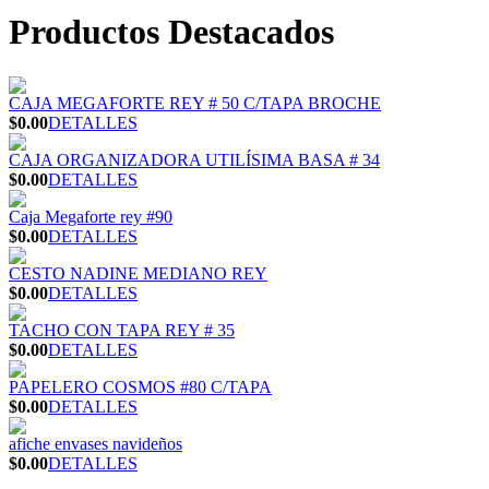
Productos Destacados
CAJA MEGAFORTE REY # 50 C/TAPA BROCHE
$0.00
DETALLES
CAJA ORGANIZADORA UTILÍSIMA BASA # 34
$0.00
DETALLES
Caja Megaforte rey #90
$0.00
DETALLES
CESTO NADINE MEDIANO REY
$0.00
DETALLES
TACHO CON TAPA REY # 35
$0.00
DETALLES
PAPELERO COSMOS #80 C/TAPA
$0.00
DETALLES
afiche envases navideños
$0.00
DETALLES