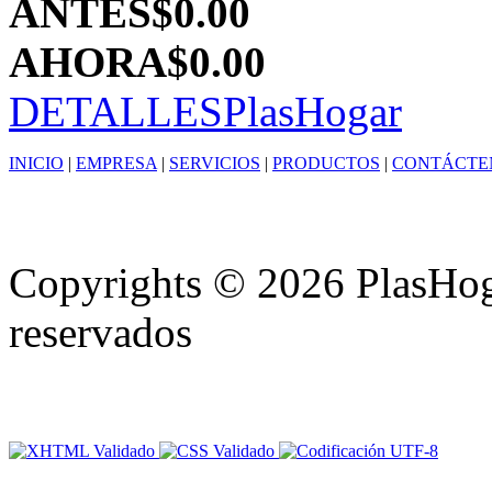
ANTES
$0.00
AHORA
$0.00
DETALLES
PlasHogar
INICIO
|
EMPRESA
|
SERVICIOS
|
PRODUCTOS
|
CONTÁCTE
Copyrights © 2026 PlasHoga
reservados