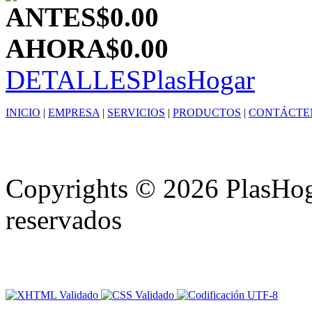
ANTES
$0.00
AHORA
$0.00
DETALLES
PlasHogar
INICIO
|
EMPRESA
|
SERVICIOS
|
PRODUCTOS
|
CONTÁCTE
Copyrights © 2026 PlasHoga
reservados