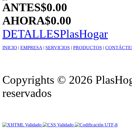
ANTES
$0.00
AHORA
$0.00
DETALLES
PlasHogar
INICIO
|
EMPRESA
|
SERVICIOS
|
PRODUCTOS
|
CONTÁCTE
Copyrights © 2026 PlasHoga
reservados