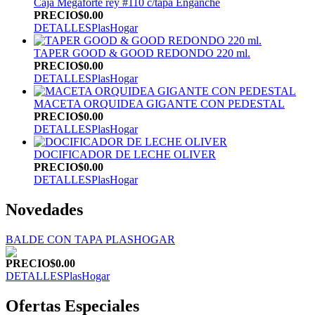
Caja Megaforte rey #110 c/tapa Enganche
PRECIO
$0.00
DETALLES
PlasHogar
TAPER GOOD & GOOD REDONDO 220 ml.
PRECIO
$0.00
DETALLES
PlasHogar
MACETA ORQUIDEA GIGANTE CON PEDESTAL
PRECIO
$0.00
DETALLES
PlasHogar
DOCIFICADOR DE LECHE OLIVER
PRECIO
$0.00
DETALLES
PlasHogar
Novedades
BALDE CON TAPA PLASHOGAR
PRECIO
$0.00
DETALLES
PlasHogar
Ofertas Especiales