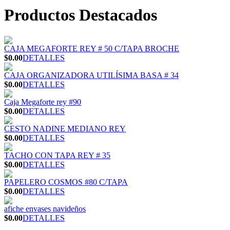
Productos Destacados
CAJA MEGAFORTE REY # 50 C/TAPA BROCHE
$0.00
DETALLES
CAJA ORGANIZADORA UTILÍSIMA BASA # 34
$0.00
DETALLES
Caja Megaforte rey #90
$0.00
DETALLES
CESTO NADINE MEDIANO REY
$0.00
DETALLES
TACHO CON TAPA REY # 35
$0.00
DETALLES
PAPELERO COSMOS #80 C/TAPA
$0.00
DETALLES
afiche envases navideños
$0.00
DETALLES