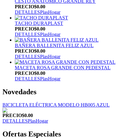
CESTO ANATÓMICO GRANDE REY
PRECIO
$0.00
DETALLES
PlasHogar
TACHO DURAPLAST
PRECIO
$0.00
DETALLES
PlasHogar
BAÑERA BALLENITA FELIZ AZUL
PRECIO
$0.00
DETALLES
PlasHogar
MACETA ROSA GRANDE CON PEDESTAL
PRECIO
$0.00
DETALLES
PlasHogar
Novedades
BICICLETA ELÉCTRICA MODELO HB005 AZUL
PRECIO
$0.00
DETALLES
PlasHogar
Ofertas Especiales