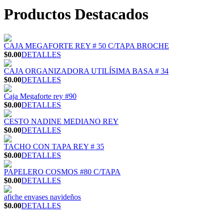
Productos Destacados
CAJA MEGAFORTE REY # 50 C/TAPA BROCHE
$0.00
DETALLES
CAJA ORGANIZADORA UTILÍSIMA BASA # 34
$0.00
DETALLES
Caja Megaforte rey #90
$0.00
DETALLES
CESTO NADINE MEDIANO REY
$0.00
DETALLES
TACHO CON TAPA REY # 35
$0.00
DETALLES
PAPELERO COSMOS #80 C/TAPA
$0.00
DETALLES
afiche envases navideños
$0.00
DETALLES