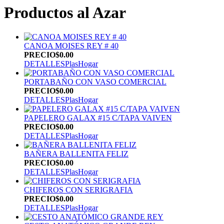
Productos al Azar
CANOA MOISES REY # 40
PRECIO
$0.00
DETALLES
PlasHogar
PORTABAÑO CON VASO COMERCIAL
PRECIO
$0.00
DETALLES
PlasHogar
PAPELERO GALAX #15 C/TAPA VAIVEN
PRECIO
$0.00
DETALLES
PlasHogar
BAÑERA BALLENITA FELIZ
PRECIO
$0.00
DETALLES
PlasHogar
CHIFEROS CON SERIGRAFIA
PRECIO
$0.00
DETALLES
PlasHogar