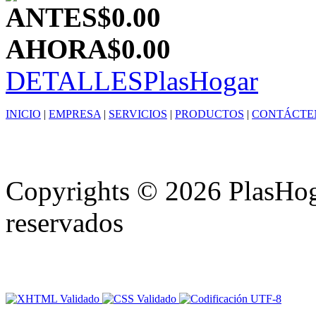
ANTES
$0.00
AHORA
$0.00
DETALLES
PlasHogar
INICIO
|
EMPRESA
|
SERVICIOS
|
PRODUCTOS
|
CONTÁCTE
Copyrights © 2026 PlasHoga
reservados