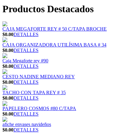
Productos Destacados
CAJA MEGAFORTE REY # 50 C/TAPA BROCHE
$0.00
DETALLES
CAJA ORGANIZADORA UTILÍSIMA BASA # 34
$0.00
DETALLES
Caja Megaforte rey #90
$0.00
DETALLES
CESTO NADINE MEDIANO REY
$0.00
DETALLES
TACHO CON TAPA REY # 35
$0.00
DETALLES
PAPELERO COSMOS #80 C/TAPA
$0.00
DETALLES
afiche envases navideños
$0.00
DETALLES