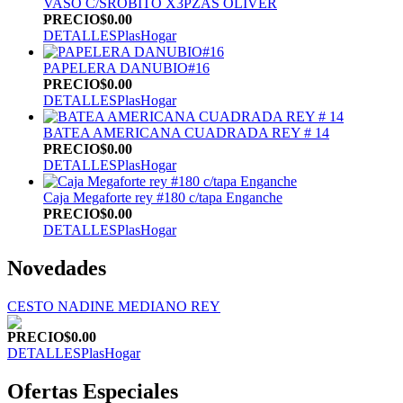
VASO C/SROBITO X3PZAS OLIVER
PRECIO
$0.00
DETALLES
PlasHogar
PAPELERA DANUBIO#16
PRECIO
$0.00
DETALLES
PlasHogar
BATEA AMERICANA CUADRADA REY # 14
PRECIO
$0.00
DETALLES
PlasHogar
Caja Megaforte rey #180 c/tapa Enganche
PRECIO
$0.00
DETALLES
PlasHogar
Novedades
CESTO NADINE MEDIANO REY
PRECIO
$0.00
DETALLES
PlasHogar
Ofertas Especiales