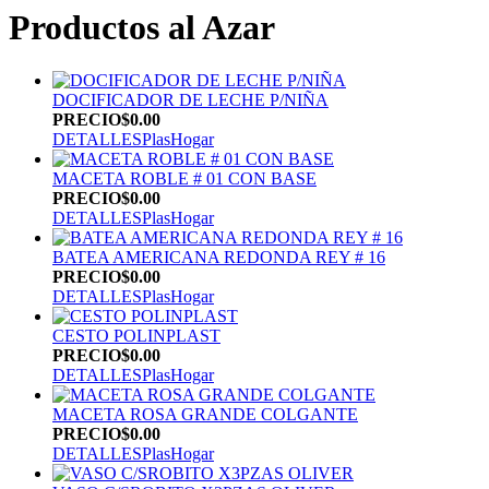
Productos al Azar
DOCIFICADOR DE LECHE P/NIÑA
PRECIO
$0.00
DETALLES
PlasHogar
MACETA ROBLE # 01 CON BASE
PRECIO
$0.00
DETALLES
PlasHogar
BATEA AMERICANA REDONDA REY # 16
PRECIO
$0.00
DETALLES
PlasHogar
CESTO POLINPLAST
PRECIO
$0.00
DETALLES
PlasHogar
MACETA ROSA GRANDE COLGANTE
PRECIO
$0.00
DETALLES
PlasHogar