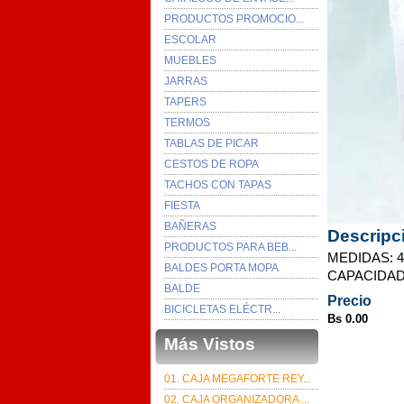
PRODUCTOS PROMOCIO...
ESCOLAR
MUEBLES
JARRAS
TAPERS
TERMOS
TABLAS DE PICAR
CESTOS DE ROPA
TACHOS CON TAPAS
FIESTA
BAÑERAS
Descripc
PRODUCTOS PARA BEB...
MEDIDAS: 4
BALDES PORTA MOPA
CAPACIDAD:1
BALDE
Precio
BICICLETAS ELÉCTR...
Bs 0.00
Más Vistos
01. CAJA MEGAFORTE REY...
02. CAJA ORGANIZADORA ...