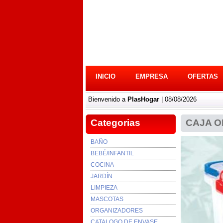
INICIO
EMPRESA
OFERTAS
Bienvenido a
PlasHogar
| 08/08/2026
Categorias
CAJA O
BAÑO
BEBÉ/INFANTIL
COCINA
JARDÍN
LIMPIEZA
MASCOTAS
ORGANIZADORES
CATALOGO DE ENVASE...