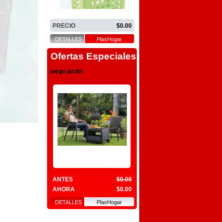
PRECIO
$0.00
DETALLES
PlasHogar
Ofertas Especiales
juego jardin
ANTES
$0.00
AHORA
$0.00
DETALLES
PlasHogar