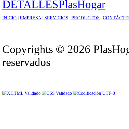
DETALLES
PlasHogar
INICIO
|
EMPRESA
|
SERVICIOS
|
PRODUCTOS
|
CONTÁCTE
Copyrights © 2026 PlasHoga
reservados