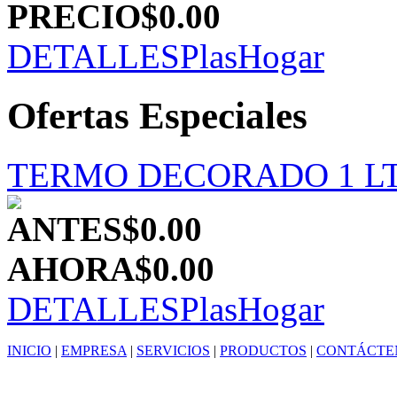
PRECIO
$0.00
DETALLES
PlasHogar
Ofertas Especiales
TERMO DECORADO 1 LT
ANTES
$0.00
AHORA
$0.00
DETALLES
PlasHogar
INICIO
|
EMPRESA
|
SERVICIOS
|
PRODUCTOS
|
CONTÁCTE