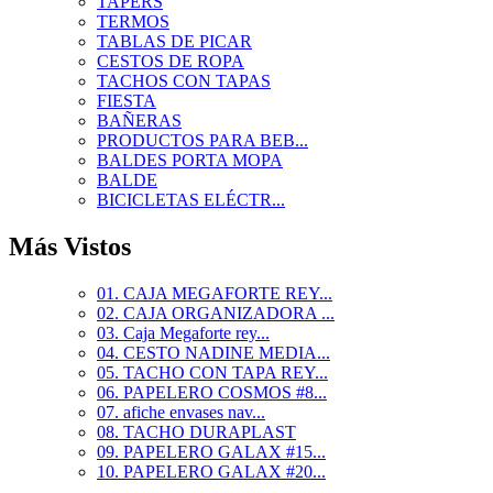
TAPERS
TERMOS
TABLAS DE PICAR
CESTOS DE ROPA
TACHOS CON TAPAS
FIESTA
BAÑERAS
PRODUCTOS PARA BEB...
BALDES PORTA MOPA
BALDE
BICICLETAS ELÉCTR...
Más Vistos
01. CAJA MEGAFORTE REY...
02. CAJA ORGANIZADORA ...
03. Caja Megaforte rey...
04. CESTO NADINE MEDIA...
05. TACHO CON TAPA REY...
06. PAPELERO COSMOS #8...
07. afiche envases nav...
08. TACHO DURAPLAST
09. PAPELERO GALAX #15...
10. PAPELERO GALAX #20...