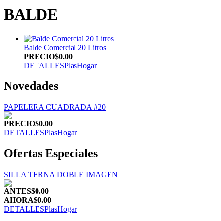
BALDE
Balde Comercial 20 Litros
PRECIO
$0.00
DETALLES
PlasHogar
Novedades
PAPELERA CUADRADA #20
PRECIO
$0.00
DETALLES
PlasHogar
Ofertas Especiales
SILLA TERNA DOBLE IMAGEN
ANTES
$0.00
AHORA
$0.00
DETALLES
PlasHogar