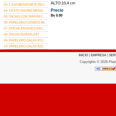
ALTO:10,4 cm
03. CAJA MEGAFORTE REY...
Precio
04. CESTO NADINE MEDIA...
Bs 0.00
05. TACHO CON TAPA REY...
06. PAPELERO COSMOS #8...
07. AFICHE ENVASES NAV...
08. TACHO DURAPLAST
09. PAPELERO GALAX #15...
10. PAPELERO GALAX #20...
|
|
INICIO
EMPRESA
SER
Copyrights © 2026 Plas