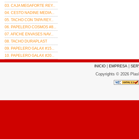
03. CAJA MEGAFORTE REY...
04. CESTO NADINE MEDIA...
05. TACHO CON TAPA REY...
06. PAPELERO COSMOS #8...
07. AFICHE ENVASES NAV...
08. TACHO DURAPLAST
09. PAPELERO GALAX #15...
10. PAPELERO GALAX #20...
|
|
INICIO
EMPRESA
SER
Copyrights © 2026 Plas