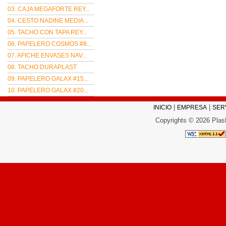
03. CAJA MEGAFORTE REY...
04. CESTO NADINE MEDIA...
05. TACHO CON TAPA REY...
06. PAPELERO COSMOS #8...
07. AFICHE ENVASES NAV...
08. TACHO DURAPLAST
09. PAPELERO GALAX #15...
10. PAPELERO GALAX #20...
|
|
INICIO
EMPRESA
SER
Copyrights © 2026 Plas