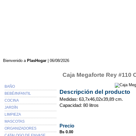
INICIO
EMPRESA
OFERTAS
DESTACADOS
Bienvenido a
PlasHogar
| 06/08/2026
Categorias
Caja Megaforte Rey #110 
BAÑO
Descripción del producto
BEBÉ/INFANTIL
Medidas: 63,7x46,02x39,89 cm.
COCINA
Capacidad: 80 litros
JARDÍN
LIMPIEZA
MASCOTAS
Precio
ORGANIZADORES
Bs 0.00
CATALOGO DE ENVASE...