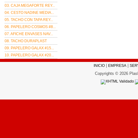
03. CAJA MEGAFORTE REY...
04. CESTO NADINE MEDIA...
05. TACHO CON TAPA REY...
06. PAPELERO COSMOS #8...
07. AFICHE ENVASES NAV...
08. TACHO DURAPLAST
09. PAPELERO GALAX #15...
10. PAPELERO GALAX #20...
|
|
INICIO
EMPRESA
SER
Copyrights © 2026 Plas