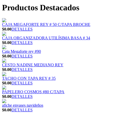
Productos Destacados
CAJA MEGAFORTE REY # 50 C/TAPA BROCHE
$0.00
DETALLES
CAJA ORGANIZADORA UTILÍSIMA BASA # 34
$0.00
DETALLES
Caja Megaforte rey #90
$0.00
DETALLES
CESTO NADINE MEDIANO REY
$0.00
DETALLES
TACHO CON TAPA REY # 35
$0.00
DETALLES
PAPELERO COSMOS #80 C/TAPA
$0.00
DETALLES
afiche envases navideños
$0.00
DETALLES