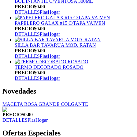
BOL INFANTIL C/VENTOSA 300ML
PRECIO
$0.00
DETALLES
PlasHogar
PAPELERO GALAX #15 C/TAPA VAIVEN
PRECIO
$0.00
DETALLES
PlasHogar
SILLA BAR TAVARUA MOD. RATAN
PRECIO
$0.00
DETALLES
PlasHogar
TERMO DECORADO ROSADO
PRECIO
$0.00
DETALLES
PlasHogar
Novedades
MACETA ROSA GRANDE COLGANTE
PRECIO
$0.00
DETALLES
PlasHogar
Ofertas Especiales