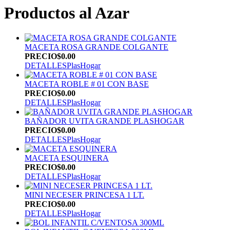
Productos al Azar
MACETA ROSA GRANDE COLGANTE
PRECIO
$0.00
DETALLES
PlasHogar
MACETA ROBLE # 01 CON BASE
PRECIO
$0.00
DETALLES
PlasHogar
BAÑADOR UVITA GRANDE PLASHOGAR
PRECIO
$0.00
DETALLES
PlasHogar
MACETA ESQUINERA
PRECIO
$0.00
DETALLES
PlasHogar
MINI NECESER PRINCESA 1 LT.
PRECIO
$0.00
DETALLES
PlasHogar