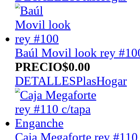
Baúl Movil look rey #10
PRECIO
$0.00
DETALLES
PlasHogar
Caja Megaforte rey #110