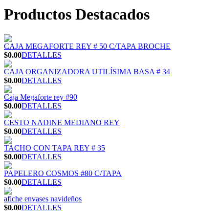
Productos Destacados
CAJA MEGAFORTE REY # 50 C/TAPA BROCHE
$0.00
DETALLES
CAJA ORGANIZADORA UTILÍSIMA BASA # 34
$0.00
DETALLES
Caja Megaforte rey #90
$0.00
DETALLES
CESTO NADINE MEDIANO REY
$0.00
DETALLES
TACHO CON TAPA REY # 35
$0.00
DETALLES
PAPELERO COSMOS #80 C/TAPA
$0.00
DETALLES
afiche envases navideños
$0.00
DETALLES