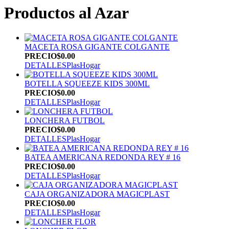
Productos al Azar
MACETA ROSA GIGANTE COLGANTE
PRECIO
$0.00
DETALLES
PlasHogar
BOTELLA SQUEEZE KIDS 300ML
PRECIO
$0.00
DETALLES
PlasHogar
LONCHERA FUTBOL
PRECIO
$0.00
DETALLES
PlasHogar
BATEA AMERICANA REDONDA REY # 16
PRECIO
$0.00
DETALLES
PlasHogar
CAJA ORGANIZADORA MAGICPLAST
PRECIO
$0.00
DETALLES
PlasHogar