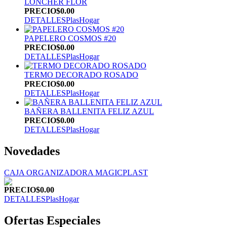
LONCHER FLOR
PRECIO
$0.00
DETALLES
PlasHogar
PAPELERO COSMOS #20
PRECIO
$0.00
DETALLES
PlasHogar
TERMO DECORADO ROSADO
PRECIO
$0.00
DETALLES
PlasHogar
BAÑERA BALLENITA FELIZ AZUL
PRECIO
$0.00
DETALLES
PlasHogar
Novedades
CAJA ORGANIZADORA MAGICPLAST
PRECIO
$0.00
DETALLES
PlasHogar
Ofertas Especiales