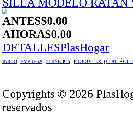
SILLA MODELO RATAN 
ANTES
$0.00
AHORA
$0.00
DETALLES
PlasHogar
INICIO
|
EMPRESA
|
SERVICIOS
|
PRODUCTOS
|
CONTÁCTE
Copyrights © 2026 PlasHoga
reservados