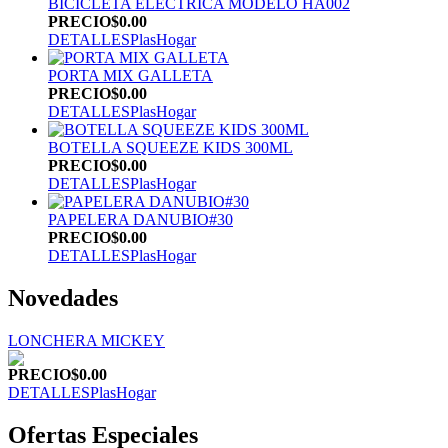
BICICLETA ELÉCTRICA MODELO HA002
PRECIO
$0.00
DETALLES
PlasHogar
PORTA MIX GALLETA
PRECIO
$0.00
DETALLES
PlasHogar
BOTELLA SQUEEZE KIDS 300ML
PRECIO
$0.00
DETALLES
PlasHogar
PAPELERA DANUBIO#30
PRECIO
$0.00
DETALLES
PlasHogar
Novedades
LONCHERA MICKEY
PRECIO
$0.00
DETALLES
PlasHogar
Ofertas Especiales