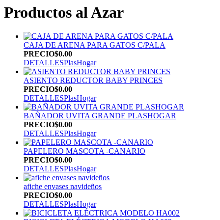
Productos al Azar
CAJA DE ARENA PARA GATOS C/PALA
PRECIO
$0.00
DETALLES
PlasHogar
ASIENTO REDUCTOR BABY PRINCES
PRECIO
$0.00
DETALLES
PlasHogar
BAÑADOR UVITA GRANDE PLASHOGAR
PRECIO
$0.00
DETALLES
PlasHogar
PAPELERO MASCOTA -CANARIO
PRECIO
$0.00
DETALLES
PlasHogar
afiche envases navideños
PRECIO
$0.00
DETALLES
PlasHogar