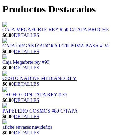
Productos Destacados
CAJA MEGAFORTE REY # 50 C/TAPA BROCHE
$0.00
DETALLES
CAJA ORGANIZADORA UTILÍSIMA BASA # 34
$0.00
DETALLES
Caja Megaforte rey #90
$0.00
DETALLES
CESTO NADINE MEDIANO REY
$0.00
DETALLES
TACHO CON TAPA REY # 35
$0.00
DETALLES
PAPELERO COSMOS #80 C/TAPA
$0.00
DETALLES
afiche envases navideños
$0.00
DETALLES